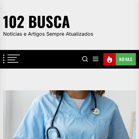
Skip
to
102 BUSCA
the
content
Notícias e Artigos Sempre Atualizados
NOVAS