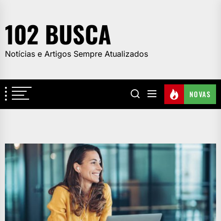
Skip
to
102 BUSCA
the
content
Notícias e Artigos Sempre Atualizados
NOVAS