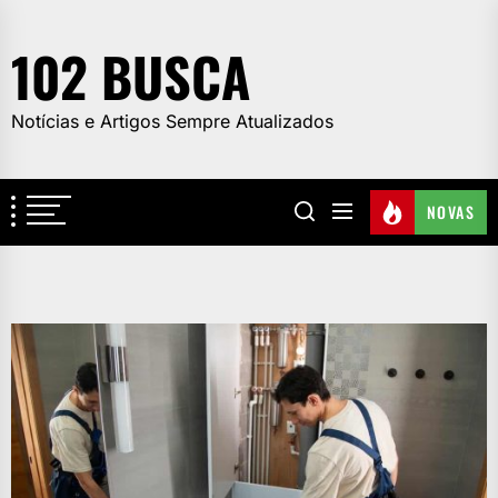
Skip
to
102 BUSCA
the
content
Notícias e Artigos Sempre Atualizados
NOVAS