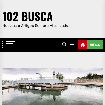
Skip
to
102 BUSCA
the
content
Notícias e Artigos Sempre Atualizados
NOVAS