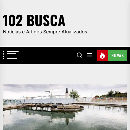
Skip
to
102 BUSCA
the
content
Notícias e Artigos Sempre Atualizados
NOVAS