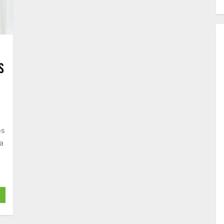
S
A
os
a