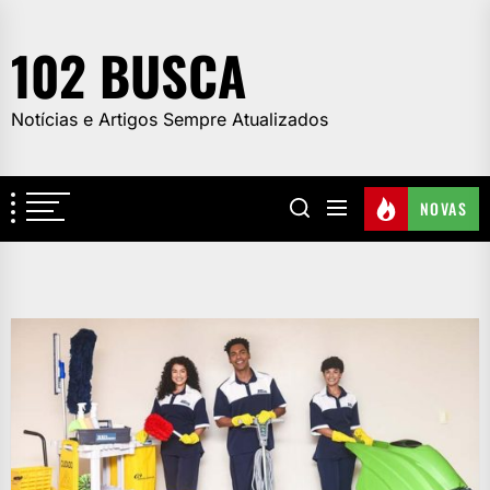
Skip
to
102 BUSCA
the
content
Notícias e Artigos Sempre Atualizados
NOVAS