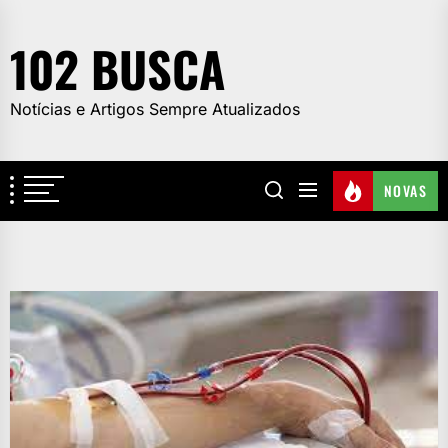
Skip
to
102 BUSCA
the
content
Notícias e Artigos Sempre Atualizados
NOVAS