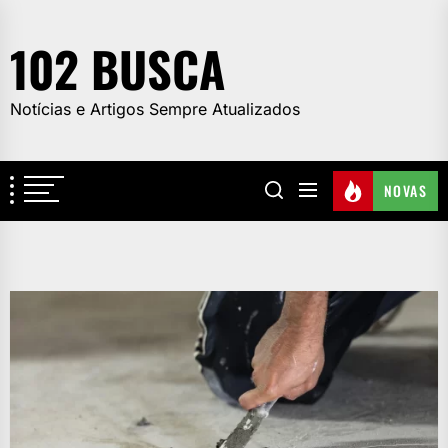
Skip
to
102 BUSCA
the
content
Notícias e Artigos Sempre Atualizados
NOVAS