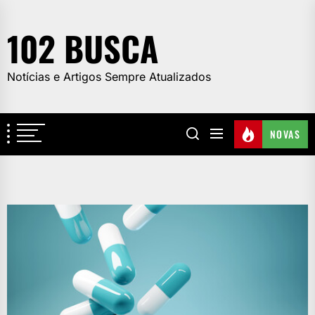
Skip
to
102 BUSCA
the
content
Notícias e Artigos Sempre Atualizados
NOVAS