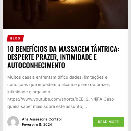
BLOG
10 BENEFÍCIOS DA MASSAGEM TÂNTRICA:
DESPERTE PRAZER, INTIMIDADE E
AUTOCONHECIMENTO
Muitos casais enfrentam dificuldades, limitações e
condições que impedem o alcance pleno do prazer,
intimidade e orgasmo.
https://www.youtube.com/shorts/bEE_S_N4jFA Caso
queira saber mais sobre este assunto,...
Ana Assessoria Contábil
READ MORE
Fevereiro 8, 2024