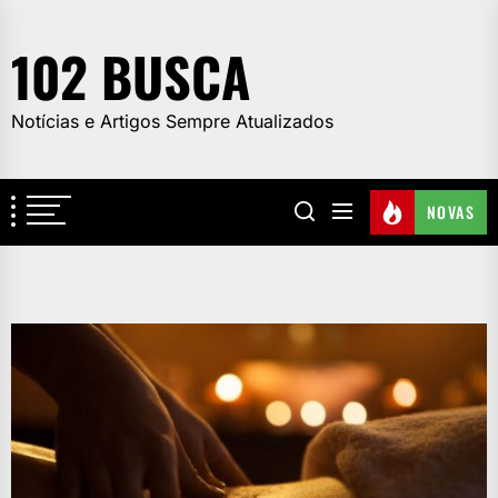
Skip
to
102 BUSCA
the
content
Notícias e Artigos Sempre Atualizados
NOVAS