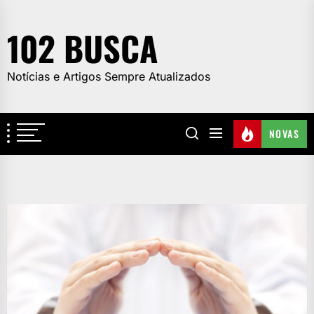
Skip
to
102 BUSCA
the
content
Notícias e Artigos Sempre Atualizados
NOVAS