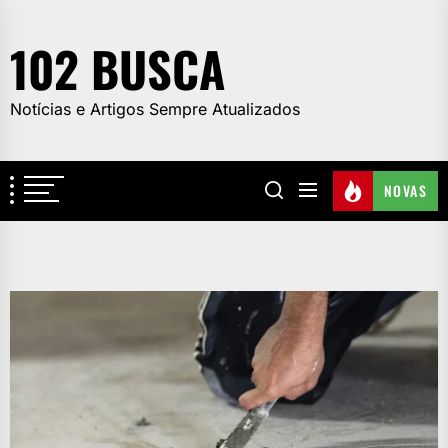
Skip
to
102 BUSCA
the
content
Notícias e Artigos Sempre Atualizados
NOVAS