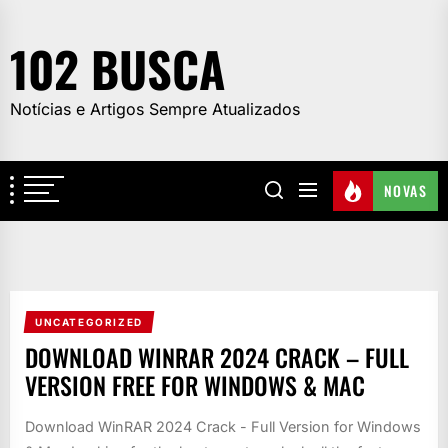
Skip
to
102 BUSCA
the
content
Notícias e Artigos Sempre Atualizados
NOVAS
UNCATEGORIZED
DOWNLOAD WINRAR 2024 CRACK – FULL
VERSION FREE FOR WINDOWS & MAC
Download WinRAR 2024 Crack - Full Version for Windows