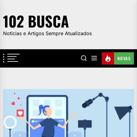
Skip
to
102 BUSCA
the
content
Notícias e Artigos Sempre Atualizados
NOVAS