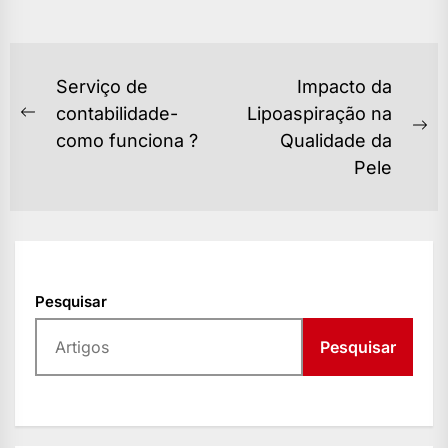
NAVEGAÇÃO
Serviço de
Impacto da
DE
contabilidade-
Lipoaspiração na
Previous
Ne
como funciona ?
Qualidade da
POST
post:
po
Pele
Pesquisar
Pesquisar