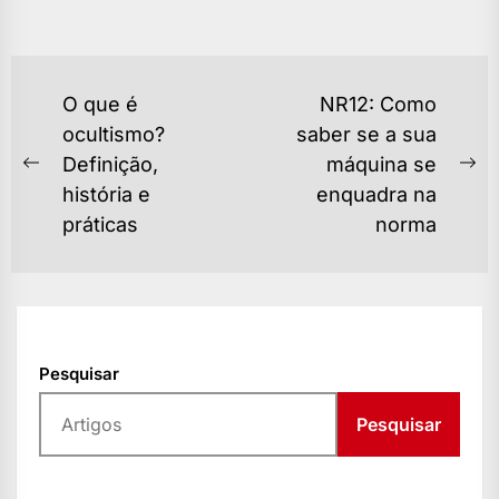
NAVEGAÇÃO
O que é
NR12: Como
DE
ocultismo?
saber se a sua
Definição,
máquina se
POST
Previous
Ne
história e
enquadra na
post:
po
práticas
norma
Pesquisar
Pesquisar