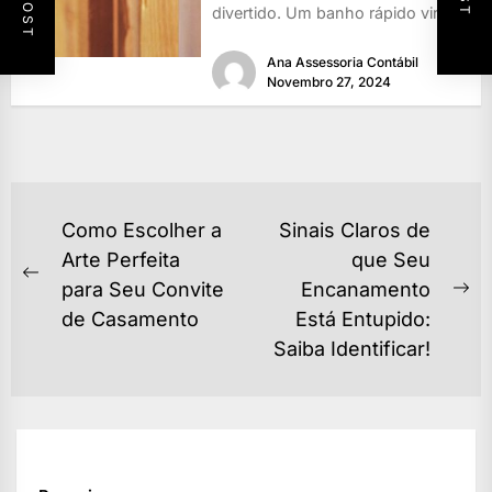
divertido. Um banho rápido vira
uma piscina...
Ana Assessoria Contábil
Novembro 27, 2024
NAVEGAÇÃO
Como Escolher a
Sinais Claros de
DE
Arte Perfeita
que Seu
Previous
para Seu Convite
Encanamento
POST
Ne
post:
de Casamento
Está Entupido:
po
Saiba Identificar!