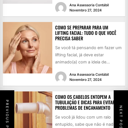
Ana Assessoria Contábil
Novembro 27, 2024
COMO SE PREPARAR PARA UM
LIFTING FACIAL: TUDO O QUE VOCÊ
PRECISA SABER
Se você tá pensando em fazer um
lifting facial, já deve estar
animado(a) com a ideia de
rejuvenescer, né? Quem...
Ana Assessoria Contábil
Novembro 27, 2024
COMO OS CABELOS ENTOPEM A
TUBULAÇÃO E DICAS PARA EVITAR
PREVIOUS POST
PROBLEMAS DE ENCANAMENTO
NEXT POST
Se você já lidou com um ralo
entupido, sabe que não é nada