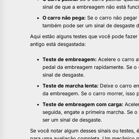
sinal de que a embreagem não está func
O carro não pega:
Se o carro não pegar q
também pode ser um sinal de desgaste
Aqui estão alguns testes que você pode fazer
antigo está desgastada:
Teste de embreagem:
Acelere o carro a
pedal da embreagem rapidamente. Se o ca
sinal de desgaste.
Teste de marcha lenta:
Deixe o carro em
da embreagem. Se o carro morrer, isso p
Teste de embreagem com carga:
Aceler
seguida, engate a primeira marcha. Se o 
ser um sinal de desgaste.
Se você notar algum desses sinais ou testes, 
para uma avaliação completa. Um mecânico p