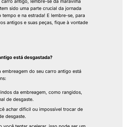
carro antigo, lembre-se da maravilha
em sido uma parte crucial da jornada
o tempo e na estrada! E lembre-se, para
os antigos e suas peças, fique à vontade
ntigo está desgastada?
a embreagem do seu carro antigo está
ns:
 vindos da embreagem, como rangidos,
nal de desgaste.
ê achar difícil ou impossível trocar de
de desgaste.
 você tentar acelerar, isso pode ser um