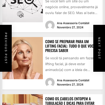
Se você tem um site ou um
negócio online, provavelmente já
ouviu falar de SEO. Mas aí bate
aquela dúvida:...
Ana Assessoria Contábil
Novembro 27, 2024
PREVIOUS POST
NEXT POST
COMO SE PREPARAR PARA UM
LIFTING FACIAL: TUDO O QUE VOCÊ
PRECISA SABER
Se você tá pensando em fazer um
lifting facial, já deve estar
animado(a) com a ideia de
rejuvenescer, né? Quem...
Ana Assessoria Contábil
Novembro 27, 2024
COMO OS CABELOS ENTOPEM A
TUBULAÇÃO E DICAS PARA EVITAR