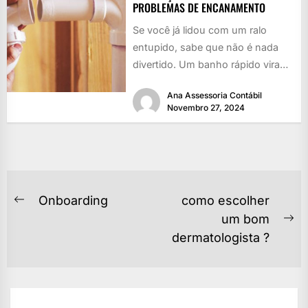
PROBLEMAS DE ENCANAMENTO
Se você já lidou com um ralo
entupido, sabe que não é nada
divertido. Um banho rápido vira
uma piscina...
Ana Assessoria Contábil
Novembro 27, 2024
NAVEGAÇÃO
Onboarding
como escolher
Previous
DE
um bom
post:
Ne
dermatologista ?
POST
po