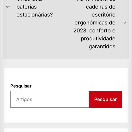
DE
baterias
cadeiras de
Previous
estacionárias?
escritório
POST
post:
ergonômicas de
Ne
2023: conforto e
po
produtividade
garantidos
Pesquisar
Pesquisar