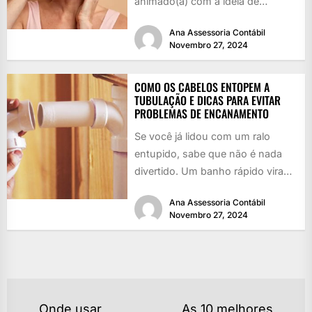
animado(a) com a ideia de
rejuvenescer, né? Quem...
Ana Assessoria Contábil
Novembro 27, 2024
COMO OS CABELOS ENTOPEM A
TUBULAÇÃO E DICAS PARA EVITAR
PROBLEMAS DE ENCANAMENTO
Se você já lidou com um ralo
entupido, sabe que não é nada
divertido. Um banho rápido vira
uma piscina...
Ana Assessoria Contábil
Novembro 27, 2024
NAVEGAÇÃO
Onde usar
As 10 melhores