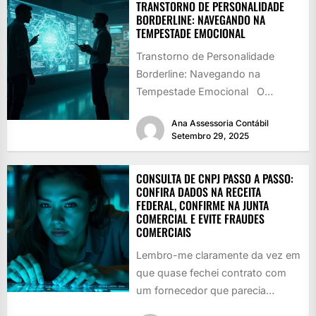
TRANSTORNO DE PERSONALIDADE
BORDERLINE: NAVEGANDO NA
TEMPESTADE EMOCIONAL
Transtorno de Personalidade
Borderline: Navegando na
Tempestade Emocional O
Transtorno de Personalidade
Ana Assessoria Contábil
Borderline (TPB) é um diagnóstico
Setembro 29, 2025
psiquiátrico que...
CONSULTA DE CNPJ PASSO A PASSO:
CONFIRA DADOS NA RECEITA
FEDERAL, CONFIRME NA JUNTA
COMERCIAL E EVITE FRAUDES
COMERCIAIS
Lembro-me claramente da vez em
que quase fechei contrato com
um fornecedor que parecia
perfeito no site — até eu...