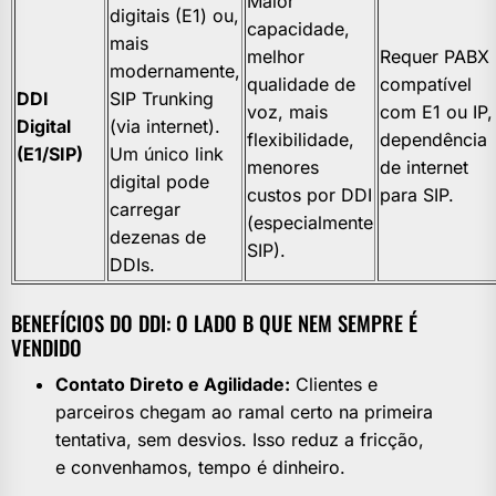
Maior
digitais (E1) ou,
capacidade,
mais
melhor
Requer PABX
modernamente,
qualidade de
compatível
DDI
SIP Trunking
voz, mais
com E1 ou IP,
Digital
(via internet).
flexibilidade,
dependência
(E1/SIP)
Um único link
menores
de internet
digital pode
custos por DDI
para SIP.
carregar
(especialmente
dezenas de
SIP).
DDIs.
BENEFÍCIOS DO DDI: O LADO B QUE NEM SEMPRE É
VENDIDO
Contato Direto e Agilidade:
Clientes e
parceiros chegam ao ramal certo na primeira
tentativa, sem desvios. Isso reduz a fricção,
e convenhamos, tempo é dinheiro.