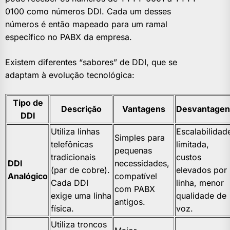
0100 como números DDI. Cada um desses
números é então mapeado para um ramal
específico no PABX da empresa.
Existem diferentes “sabores” de DDI, que se
adaptam à evolução tecnológica:
Tipo de
Descrição
Vantagens
Desvantagen
DDI
Utiliza linhas
Escalabilidad
Simples para
telefônicas
limitada,
pequenas
tradicionais
custos
DDI
necessidades,
(par de cobre).
elevados por
Analógico
compatível
Cada DDI
linha, menor
com PABX
exige uma linha
qualidade de
antigos.
física.
voz.
Utiliza troncos