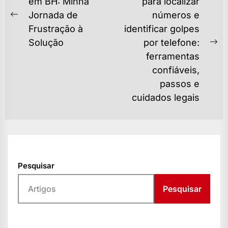
DE
em BH: Minha
para localizar
Jornada de
números e
POST
Previous
Frustração à
identificar golpes
post:
Solução
por telefone:
Ne
ferramentas
po
confiáveis,
passos e
cuidados legais
Pesquisar
Pesquisar