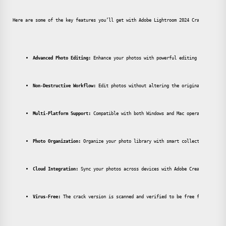
Here are some of the key features you’ll get with Adobe Lightroom 2024 Crack:
Advanced Photo Editing:
 Enhance your photos with powerful editing tools for 
Non-Destructive Workflow:
 Edit photos without altering the original file, al
Multi-Platform Support:
 Compatible with both Windows and Mac operating syste
Photo Organization:
 Organize your photo library with smart collections, keyw
Cloud Integration:
 Sync your photos across devices with Adobe Creative Cloud
Virus-Free:
 The crack version is scanned and verified to be free from viruse