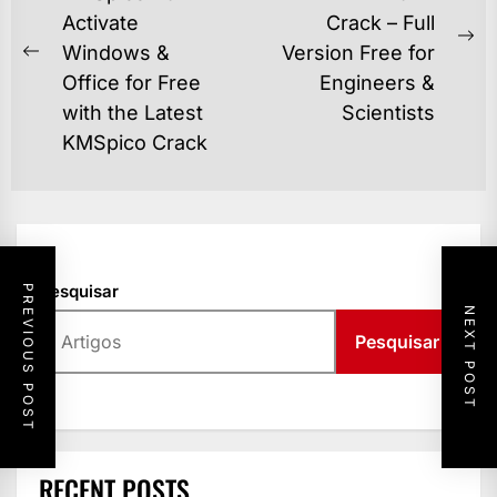
Activate
Crack – Full
POST
Ne
Windows &
Version Free for
Previous
po
Office for Free
Engineers &
post:
with the Latest
Scientists
KMSpico Crack
Pesquisar
PREVIOUS POST
NEXT POST
Pesquisar
RECENT POSTS