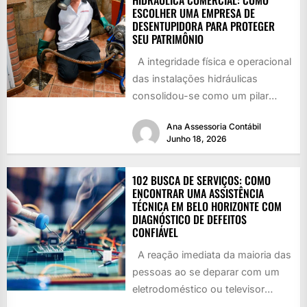
HIDRÁULICA COMERCIAL: COMO
ESCOLHER UMA EMPRESA DE
DESENTUPIDORA PARA PROTEGER
SEU PATRIMÔNIO
A integridade física e operacional
das instalações hidráulicas
consolidou-se como um pilar
essencial para a continuidade de
Ana Assessoria Contábil
negócios em...
Junho 18, 2026
102 BUSCA DE SERVIÇOS: COMO
ENCONTRAR UMA ASSISTÊNCIA
TÉCNICA EM BELO HORIZONTE COM
DIAGNÓSTICO DE DEFEITOS
CONFIÁVEL
A reação imediata da maioria das
pessoas ao se deparar com um
eletrodoméstico ou televisor
danificado é recorrer à...