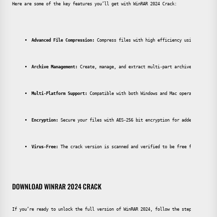
Here are some of the key features you’ll get with WinRAR 2024 Crack:
Advanced File Compression:
 Compress files with high efficiency using RAR and
Archive Management:
 Create, manage, and extract multi-part archives with eas
Multi-Platform Support:
 Compatible with both Windows and Mac operating syste
Encryption:
 Secure your files with AES-256 bit encryption for added security
Virus-Free:
 The crack version is scanned and verified to be free from viruse
DOWNLOAD WINRAR 2024 CRACK
If you’re ready to unlock the full version of WinRAR 2024, follow the steps below to