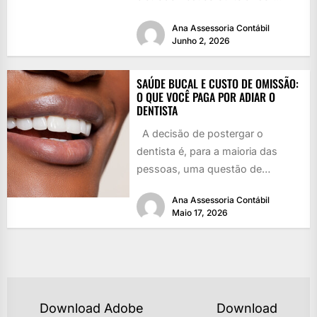
danificado é recorrer à...
Ana Assessoria Contábil
Junho 2, 2026
SAÚDE BUCAL E CUSTO DE OMISSÃO:
O QUE VOCÊ PAGA POR ADIAR O
DENTISTA
A decisão de postergar o
dentista é, para a maioria das
pessoas, uma questão de
agenda. Prioridades competem
Ana Assessoria Contábil
entre...
Maio 17, 2026
NAVEGAÇÃO
Download Adobe
Download