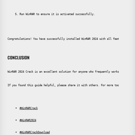
Run WinRAR to ensure it is activated successfully.
Congratulations! You have successfully installed WinRAR 2024 with all features unloc
CONCLUSION
WinRAR 2024 Crack is an excellent solution for anyone who frequently works with comp
If you found this guide helpful, please share it with others. For more tools and gui
#WinRARCrack
#WinRAR2024
#WinRARCrackDownload