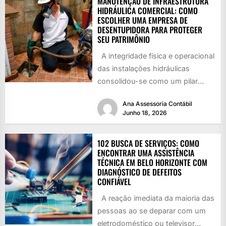
MANUTENÇÃO DE INFRAESTRUTURA
HIDRÁULICA COMERCIAL: COMO
ESCOLHER UMA EMPRESA DE
DESENTUPIDORA PARA PROTEGER
SEU PATRIMÔNIO
A integridade física e operacional
das instalações hidráulicas
consolidou-se como um pilar
essencial para a continuidade de
Ana Assessoria Contábil
negócios em...
Junho 18, 2026
102 BUSCA DE SERVIÇOS: COMO
ENCONTRAR UMA ASSISTÊNCIA
TÉCNICA EM BELO HORIZONTE COM
DIAGNÓSTICO DE DEFEITOS
CONFIÁVEL
A reação imediata da maioria das
pessoas ao se deparar com um
eletrodoméstico ou televisor