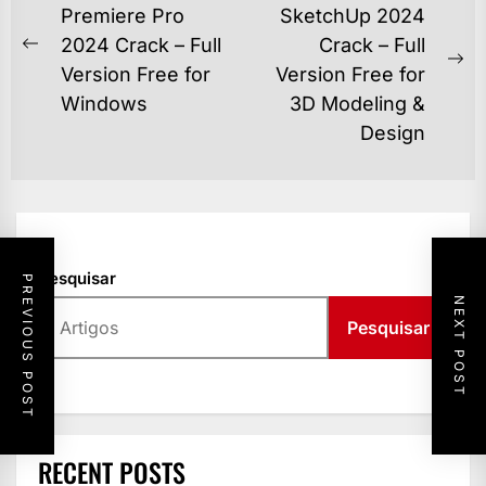
DE
Premiere Pro
SketchUp 2024
2024 Crack – Full
Crack – Full
POST
Previous
Ne
Version Free for
Version Free for
post:
po
Windows
3D Modeling &
Design
Pesquisar
PREVIOUS POST
NEXT POST
Pesquisar
RECENT POSTS