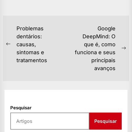
NAVEGAÇÃO
Problemas
Google
DE
dentários:
DeepMind: O
causas,
que é, como
POST
Previous
Ne
sintomas e
funciona e seus
post:
po
tratamentos
principais
avanços
Pesquisar
Pesquisar