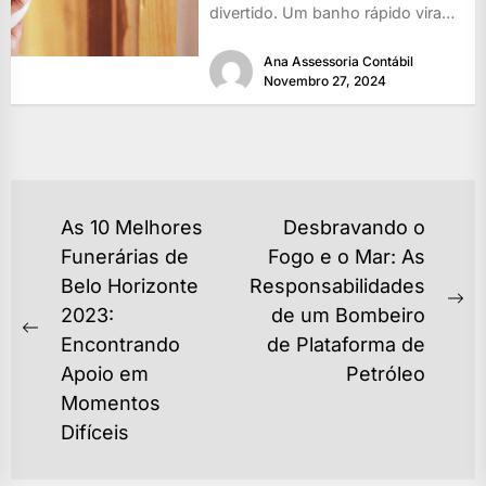
divertido. Um banho rápido vira
uma piscina...
Ana Assessoria Contábil
Novembro 27, 2024
NAVEGAÇÃO
As 10 Melhores
Desbravando o
DE
Funerárias de
Fogo e o Mar: As
Belo Horizonte
Responsabilidades
POST
Ne
2023:
de um Bombeiro
Previous
po
Encontrando
de Plataforma de
post:
Apoio em
Petróleo
Momentos
Difíceis