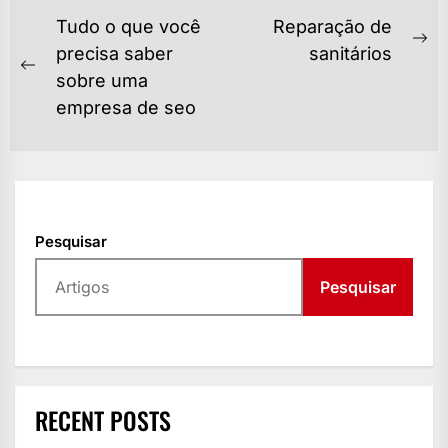
NAVEGAÇÃO
Tudo o que você
Reparação de
DE
Ne
precisa saber
sanitários
Previous
po
sobre uma
POST
post:
empresa de seo
Pesquisar
Pesquisar
RECENT POSTS