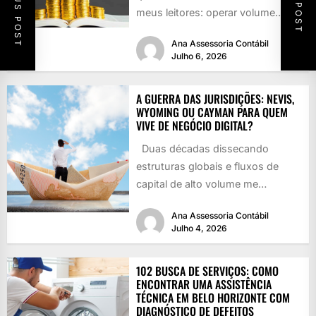
PREVIOUS POST
NEXT POST
meus leitores: operar volume
institucional de criptoativos sob
Ana Assessoria Contábil
CNPJ...
Julho 6, 2026
A GUERRA DAS JURISDIÇÕES: NEVIS,
WYOMING OU CAYMAN PARA QUEM
VIVE DE NEGÓCIO DIGITAL?
Duas décadas dissecando
estruturas globais e fluxos de
capital de alto volume me
deixaram com uma cicatriz de
Ana Assessoria Contábil
observação:...
Julho 4, 2026
102 BUSCA DE SERVIÇOS: COMO
ENCONTRAR UMA ASSISTÊNCIA
TÉCNICA EM BELO HORIZONTE COM
DIAGNÓSTICO DE DEFEITOS