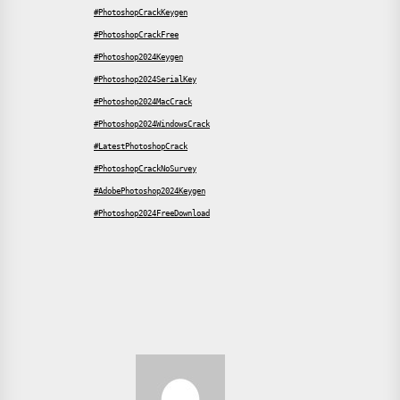
#PhotoshopCrackKeygen
#PhotoshopCrackFree
#Photoshop2024Keygen
#Photoshop2024SerialKey
#Photoshop2024MacCrack
#Photoshop2024WindowsCrack
#LatestPhotoshopCrack
#PhotoshopCrackNoSurvey
#AdobePhotoshop2024Keygen
#Photoshop2024FreeDownload