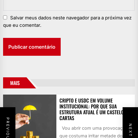
Salvar meus dados neste navegador para a próxima vez
que eu comentar.
MAIS
CRIPTO E USDC EM VOLUME
INSTITUCIONAL: POR QUE SUA
ESTRUTURA ATUAL É UM CASTELO DE
CARTAS
Vou abrir com uma provocação
que costuma irritar metade dos