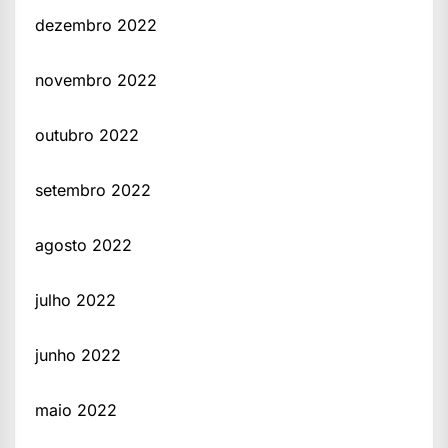
dezembro 2022
novembro 2022
outubro 2022
setembro 2022
agosto 2022
julho 2022
junho 2022
maio 2022