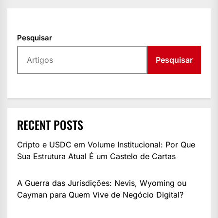
Pesquisar
Pesquisar
RECENT POSTS
Cripto e USDC em Volume Institucional: Por Que
Sua Estrutura Atual É um Castelo de Cartas
A Guerra das Jurisdições: Nevis, Wyoming ou
Cayman para Quem Vive de Negócio Digital?