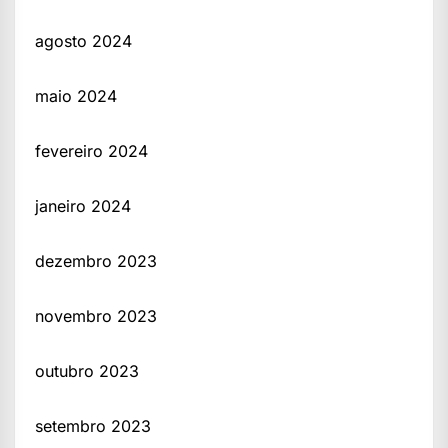
agosto 2024
maio 2024
fevereiro 2024
janeiro 2024
dezembro 2023
novembro 2023
outubro 2023
setembro 2023