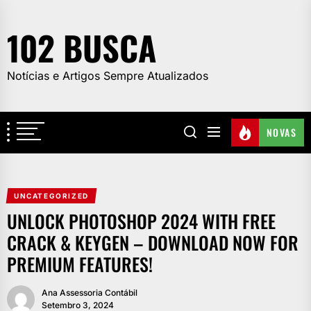
Skip
to
102 BUSCA
the
content
Notícias e Artigos Sempre Atualizados
NOVAS
UNCATEGORIZED
UNLOCK PHOTOSHOP 2024 WITH FREE
CRACK & KEYGEN – DOWNLOAD NOW FOR
PREMIUM FEATURES!
Ana Assessoria Contábil
Setembro 3, 2024