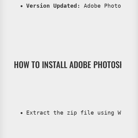
Version Updated:
 Adobe Photoshop 
HOW TO INSTALL ADOBE PHOTOSHOP 
Extract the zip file using WinRAR