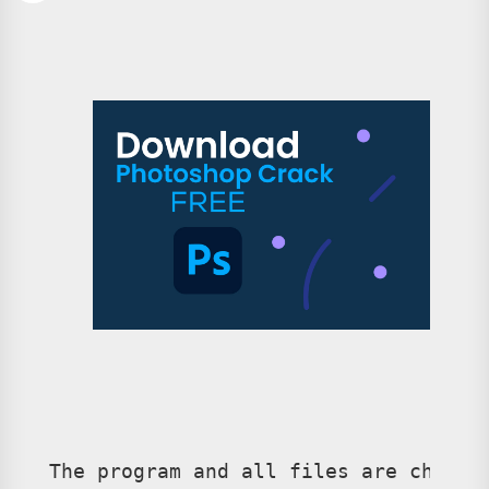
The program and all files are checke