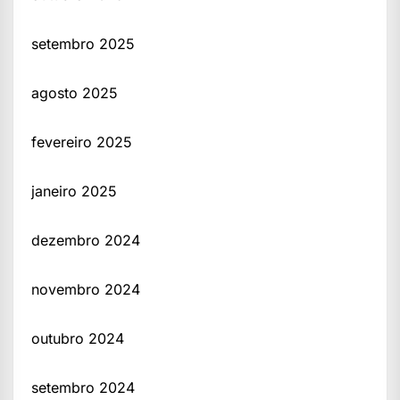
setembro 2025
agosto 2025
fevereiro 2025
janeiro 2025
dezembro 2024
novembro 2024
outubro 2024
setembro 2024