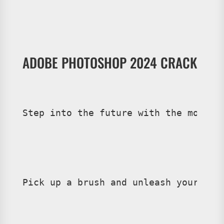
ADOBE PHOTOSHOP 2024 CRACK OVE
Step into the future with the most a
Pick up a brush and unleash your inn