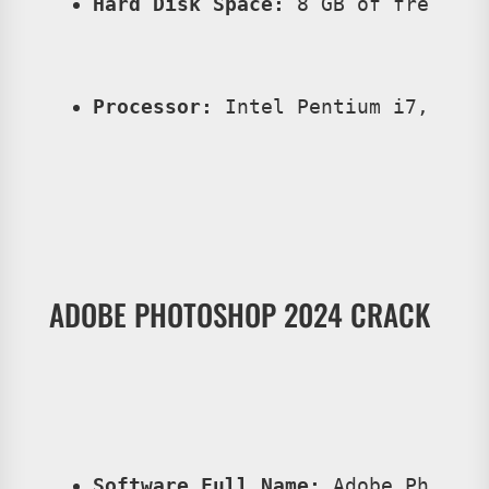
Hard Disk Space:
 8 GB of free spa
Processor:
 Intel Pentium i7, Mult
ADOBE PHOTOSHOP 2024 CRACK TECH
Software Full Name:
 Adobe Photosh