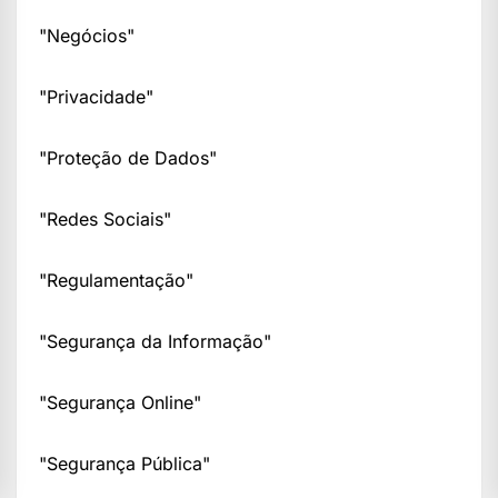
"Negócios"
"Privacidade"
"Proteção de Dados"
"Redes Sociais"
"Regulamentação"
"Segurança da Informação"
"Segurança Online"
"Segurança Pública"