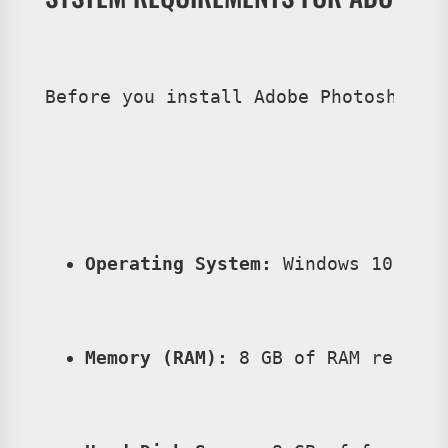
Before you install Adobe Photoshop 2
Operating System:
 Windows 10/11 (
Memory (RAM):
 8 GB of RAM require