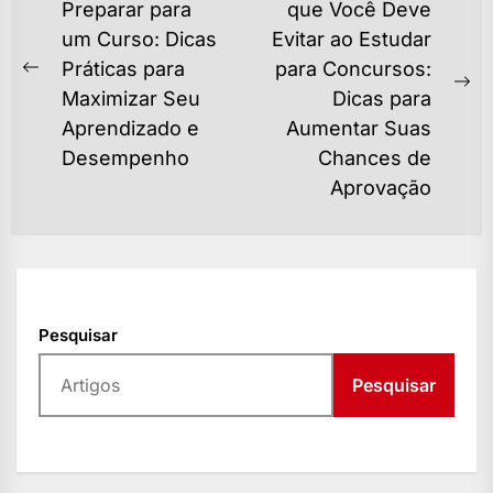
DE
Preparar para
que Você Deve
um Curso: Dicas
Evitar ao Estudar
POST
Práticas para
para Concursos:
Previous
Ne
Maximizar Seu
Dicas para
post:
po
Aprendizado e
Aumentar Suas
Desempenho
Chances de
Aprovação
Pesquisar
Pesquisar